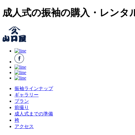
成人式の振袖の購入・レンタ
振袖ラインナップ
ギャラリー
プラン
前撮り
成人式までの準備
袴
アクセス