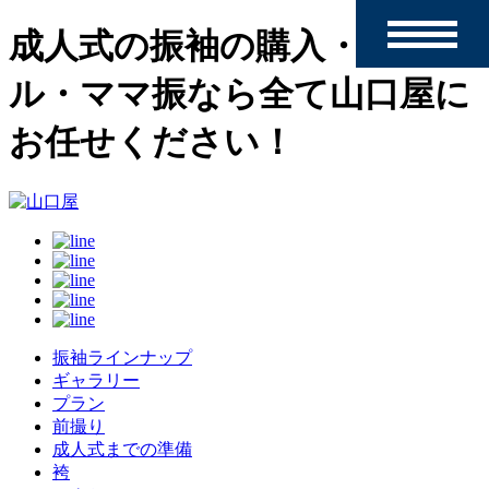
toggle
成人式の振袖の購入・レンタ
navigation
ル・ママ振なら全て山口屋に
お任せください！
振袖ラインナップ
ギャラリー
プラン
前撮り
成人式までの準備
袴