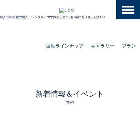
toggle
naviga
成人式の振袖の購入・レンタル・ママ振なら全て山口屋にお任せください！
振袖ラインナップ
ギャラリー
プラン
新着情報＆イベント
NEWS