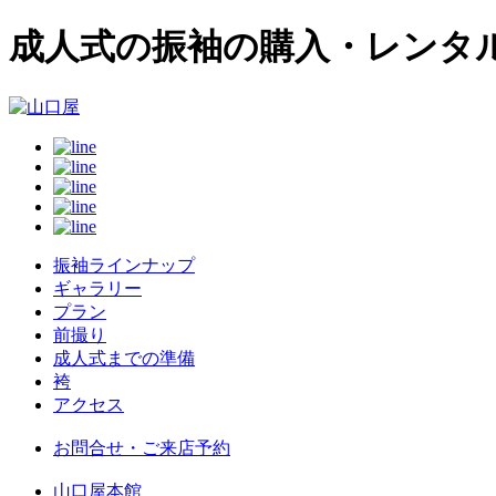
成人式の振袖の購入・レンタ
振袖ラインナップ
ギャラリー
プラン
前撮り
成人式までの準備
袴
アクセス
お問合せ・ご来店予約
山口屋本館