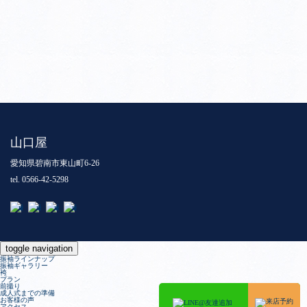
山口屋
愛知県碧南市東山町6-26
tel. 0566-42-5298
toggle navigation
振袖ラインナップ
振袖ギャラリー
袴
プラン
前撮り
成人式までの準備
お客様の声
アクセス