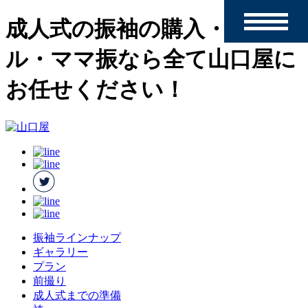
toggle
成人式の振袖の購入・レンタ
navigation
ル・ママ振なら全て山口屋に
お任せください！
振袖ラインナップ
ギャラリー
プラン
前撮り
成人式までの準備